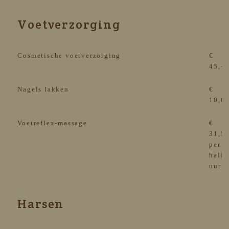
Voetverzorging
Cosmetische voetverzorging
€
45,-
Nagels lakken
€
10,0
Voetreflex-massage
€
31,5
per
half
uur
Harsen