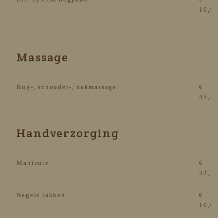
10,9
Massage
Rug-, schouder-, nekmassage
€
45,-
Handverzorging
Manicure
€
32,5
Nagels lakken
€
10,0