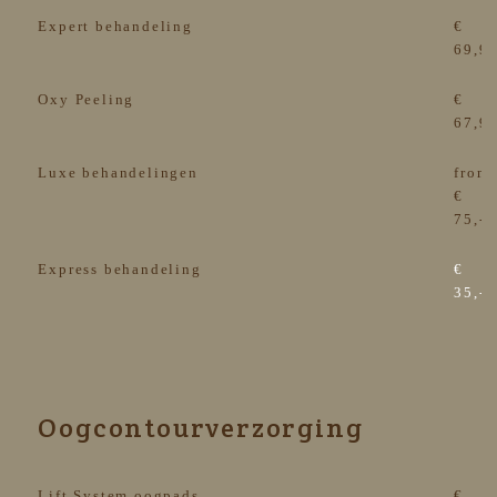
Expert behandeling
€
69,9
Oxy Peeling
€
67,9
Luxe behandelingen
from
€
75,-
Express behandeling
€
35,-
Oogcontourverzorging
Lift System oogpads
€