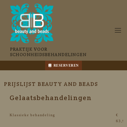
Naar
de
inhoud
springen
PRAKTIJK VOOR
SCHOONHEIDSBEHANDELINGEN
RESERVEREN
PRIJSLIJST BEAUTY AND BEADS
Gelaatsbehandelingen
Klassieke behandeling
€
63,9