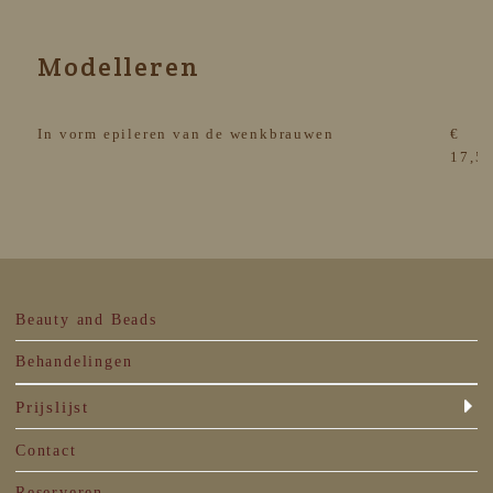
Modelleren
In vorm epileren van de wenkbrauwen
€
17,5
Beauty and Beads
Behandelingen
Prijslijst
Contact
Reserveren