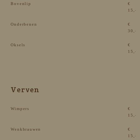
Bovenlip
€
15,-
Onderbenen
€
30,-
Oksels
€
15,-
Verven
Wimpers
€
15,-
Wenkbrauwen
€
15,-